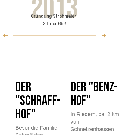
2013
2
Gründung Strohmaier-
Umstieg au
Sittner GbR
Wirtsc
DER
DER "BENZ-
"SCHRAFF-
HOF"
HOF"
In Riedern, ca. 2 km
von
Bevor die Familie
Schnetzenhausen