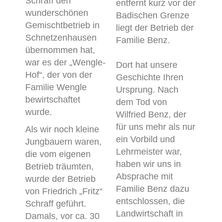
Schraff den
entfernt kurz vor der
wunderschönen
Badischen Grenze
Gemischtbetrieb in
liegt der Betrieb der
Schnetzenhausen
Familie Benz.
übernommen hat,
war es der „Wengle-
Dort hat unsere
Hof“, der von der
Geschichte Ihren
Familie Wengle
Ursprung. Nach
bewirtschaftet
dem Tod von
wurde.
Wilfried Benz, der
für uns mehr als nur
Als wir noch kleine
ein Vorbild und
Jungbauern waren,
Lehrmeister war,
die vom eigenen
haben wir uns in
Betrieb träumten,
Absprache mit
wurde der Betrieb
Familie Benz dazu
von Friedrich „Fritz“
entschlossen, die
Schraff geführt.
Landwirtschaft in
Damals, vor ca. 30